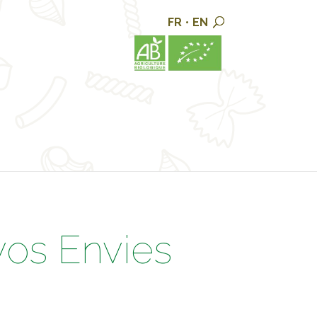
FR
•
EN
vos Envies