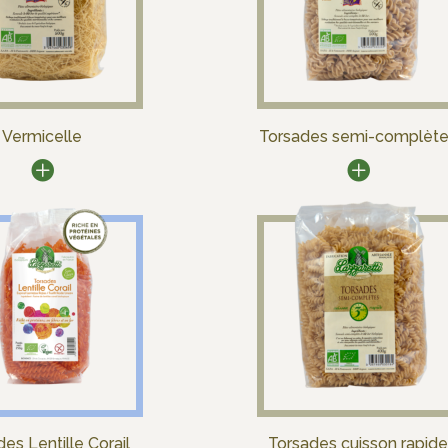
Vermicelle
Torsades semi-complèt
es Lentille Corail
Torsades cuisson rapide