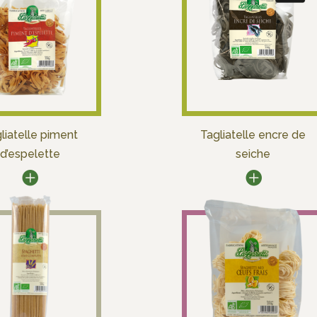
liatelle piment
Tagliatelle encre de
d’espelette
seiche