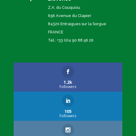
Z.A. du Couquiou
656 Avenue du Clapier
84320 Entraigues sur la Sorgue
FRANCE
Tél.: +33 (0)4 90 88 56 26
1.2k
Followers
105
Followers