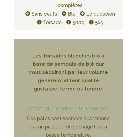
complètes
Sans oeufs
Blé
Le quotidien
Torsade
500g
5kg
Les Torsades blanches bio à
base de semoule de blé dur
vous séduiront par leur volume
généreux et leur qualité
gustative, ferme ou tendre.
Zoom sur le savoir-faire métier :
Ces pâtes sont séchées à l’ancienne
par un procédé de séchage lent à
basse température.