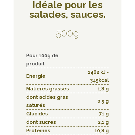
Idéale pour les
salades, sauces.
500g
Pour 100g de
produit
1462 kJ -
Energie
345kcal
Matières grasses
1,8 g
dont acides gras
0,5 g
saturés
Glucides
71 g
dont sucres
2,1 g
Protéines
10,8 g