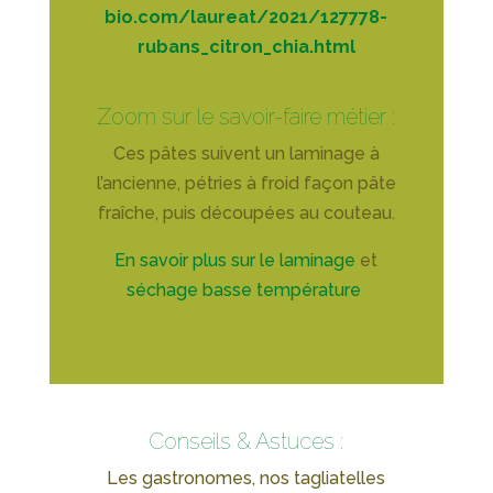
bio.com/laureat/2021/127778-
rubans_citron_chia.html
Zoom sur le savoir-faire métier :
Ces pâtes suivent un laminage à
l’ancienne, pétries à froid façon pâte
fraîche, puis découpées au couteau.
En savoir plus sur le laminage
et
séchage basse température
Conseils & Astuces :
Les gastronomes, nos tagliatelles