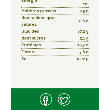
Energie
cal
Matières grasses
2,5 g
dont acides gras
0,6 g
saturés
Glucides
67,2 g
dont sucres
2,1 g
Protéines
10,7 g
Fibres
3,8 g
Sel
0,02 g