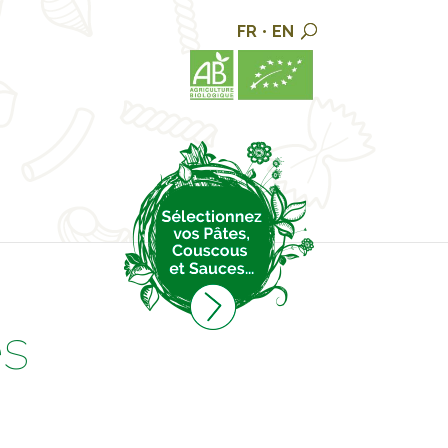
FR
•
EN
es