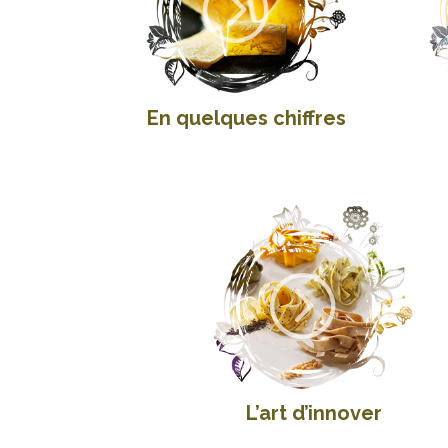
=
En quelques chiffres
=
L’art d’innover