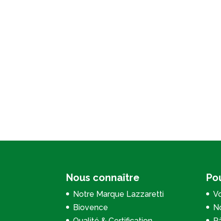
Nous connaître
Pou
Notre Marque Lazzaretti
Vo
Biovence
No
Qualité & Certification
P