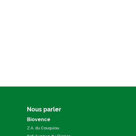
Nous parler
Biovence
Z.A. du Couquiou