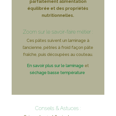
parfaitement alimentation
équilibrée et des propriétés
nutritionnelles.
Zoom sur le savoir-faire métier :
Ces pâtes suivent un laminage à
l’ancienne, pétries à froid façon pâte
fraîche, puis découpées au couteau.
En savoir plus sur le laminage
et
séchage basse température
Conseils & Astuces :