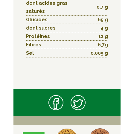
dont acides gras
0,7 g
saturés
Glucides
65 g
dont sucres
4 g
Protéines
12 g
Fibres
6,7g
Sel
0,005 g