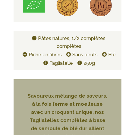
Pâtes natures, 1/2 complètes,
complètes
Riche en fibres
Sans oeufs
Blé
Tagliatelle
250g
Savoureux mélange de saveurs,
à la fois ferme et moelleuse
avec un croquant unique, nos
Tagliatelles complètes à base
de semoule de blé dur allient