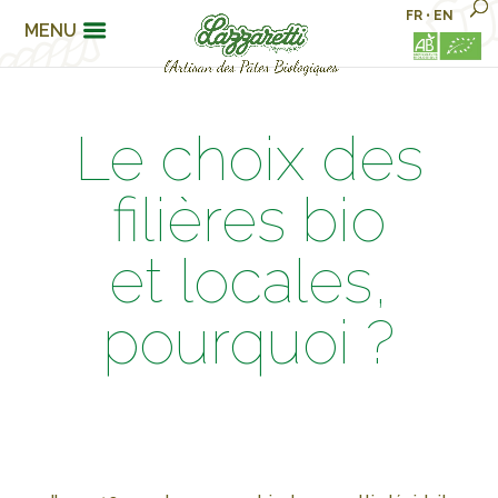
FR
•
EN
MENU
L
e choix des
filières bio
et locales,
pourquoi ?