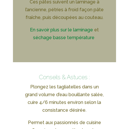
Ces pâtes suivent un laminage à
l’ancienne, pétries à froid façon pâte
fraîche, puis découpées au couteau.
En savoir plus sur le laminage
et
séchage basse température
Conseils & Astuces :
Plongez les tagliatelles dans un
grand volume d’eau bouillante salée,
cuire 4/6 minutes environ selon la
consistance désirée.
Permet aux passionnés de cuisine