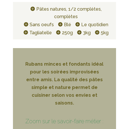
Pâtes natures, 1/2 complètes,
complètes
Sans oeufs
Blé
Le quotidien
Tagliatelle
250g
3kg
5kg
Rubans minces et fondants idéal
pour les soirées improvisées
entre amis. La qualité des pâtes
simple et nature permet de
cuisiner selon vos envies et
saisons.
Zoom sur le savoir-faire métier :