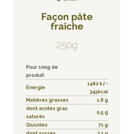
Façon pâte
fraîche
250g
Pour 100g de
produit
1462 kJ -
Energie
345kcal
Matières grasses
1,8 g
dont acides gras
0,5 g
saturés
Glucides
71 g
dont sucres
2,1 g