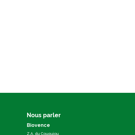
Nous parler
Biovence
Z.A. du Couquiou