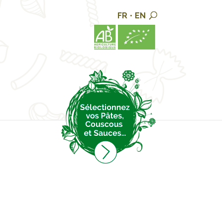
FR
•
EN