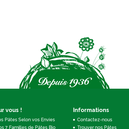
r vous !
Informations
s Pâtes Selon vos Envies
Contactez-nous
s 7 Familles de Pâtes Bio
Trouver nos Pâtes