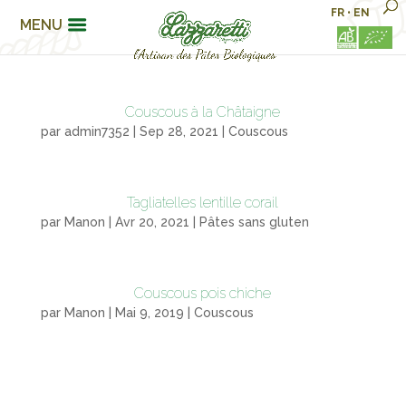
FR
•
EN
MENU
Couscous à la Châtaigne
par
admin7352
|
Sep 28, 2021
|
Couscous
Tagliatelles lentille corail
par
Manon
|
Avr 20, 2021
|
Pâtes sans gluten
Couscous pois chiche
par
Manon
|
Mai 9, 2019
|
Couscous