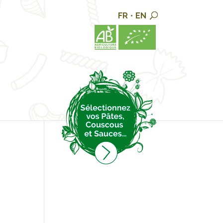
FR
•
EN