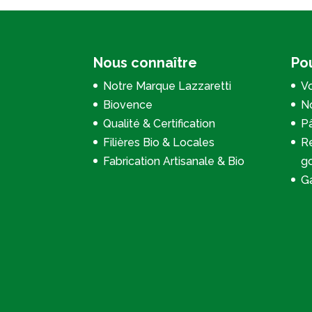
Nous connaître
Pou
Notre Marque Lazzaretti
Vo
Biovence
No
Qualité & Certification
P
Filières Bio & Locales
Re
Fabrication Artisanale & Bio
g
Ga