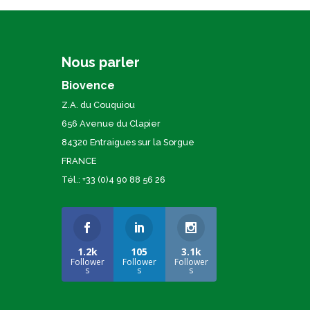
Nous parler
Biovence
Z.A. du Couquiou
656 Avenue du Clapier
84320 Entraigues sur la Sorgue
FRANCE
Tél.: +33 (0)4 90 88 56 26
1.2k
105
3.1k
Follower
Follower
Follower
s
s
s