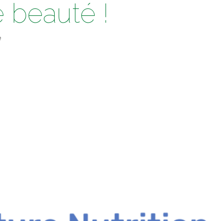
 beauté !
e