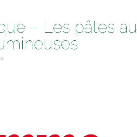
ique – Les pâtes a
umineuses
se