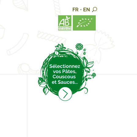
FR
•
EN