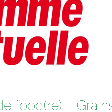
e food(re) – Grain