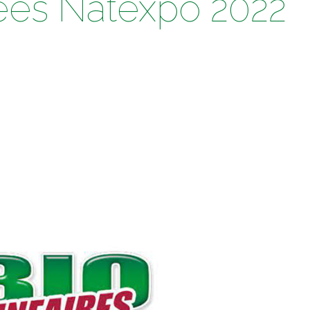
ées Natexpo 2022
e