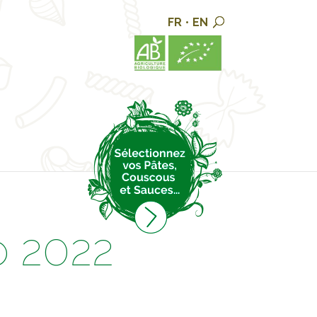
FR
•
EN
o 2022