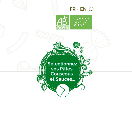
FR
•
EN