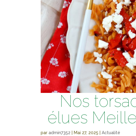
Nos torsad
élues Meille
par
admin7352
|
Mai 27, 2025
|
Actualité