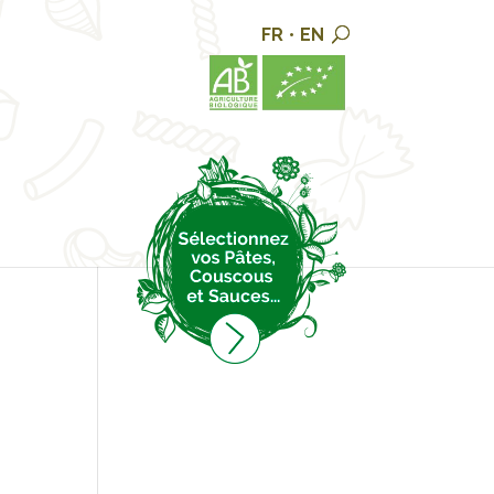
FR
•
EN