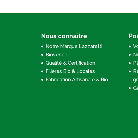
Nous connaître
Pou
Notre Marque Lazzaretti
Vo
Biovence
No
Qualité & Certification
P
Filières Bio & Locales
Re
Fabrication Artisanale & Bio
g
Ga