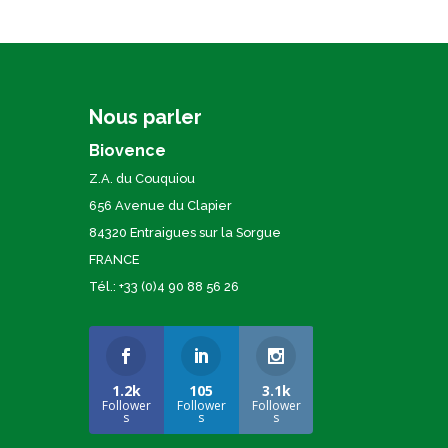
Nous parler
Biovence
Z.A. du Couquiou
656 Avenue du Clapier
84320 Entraigues sur la Sorgue
FRANCE
Tél.: +33 (0)4 90 88 56 26
1.2k
105
3.1k
Follower
Follower
Follower
s
s
s