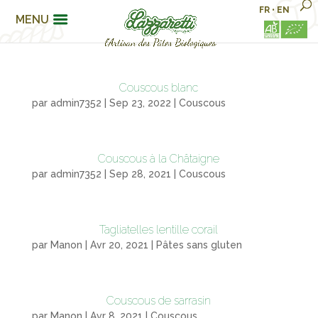
FR
•
EN
MENU
Couscous blanc
par
admin7352
|
Sep 23, 2022
|
Couscous
Couscous à la Châtaigne
par
admin7352
|
Sep 28, 2021
|
Couscous
Tagliatelles lentille corail
par
Manon
|
Avr 20, 2021
|
Pâtes sans gluten
Couscous de sarrasin
par
Manon
|
Avr 8, 2021
|
Couscous