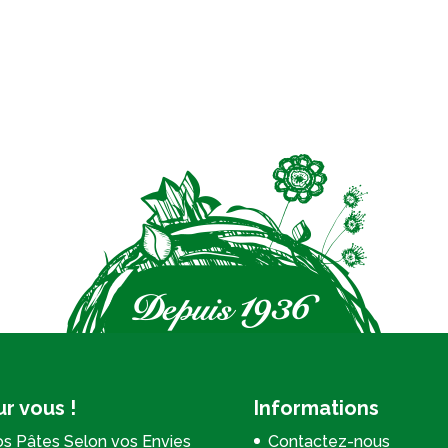
r vous !
Informations
s Pâtes Selon vos Envies
Contactez-nous