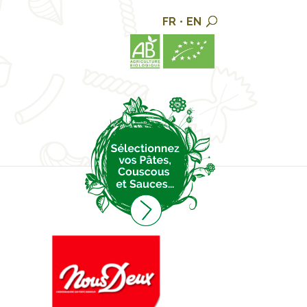
FR
•
EN