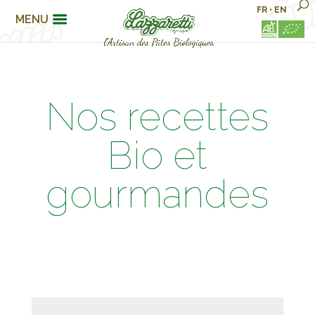
FR
•
EN
MENU
Nos recettes
Bio et
gourmandes