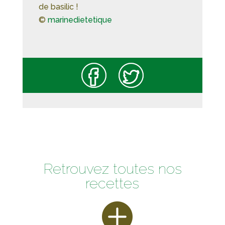
de basilic !
©
marinedietetique
Retrouvez toutes nos
recettes