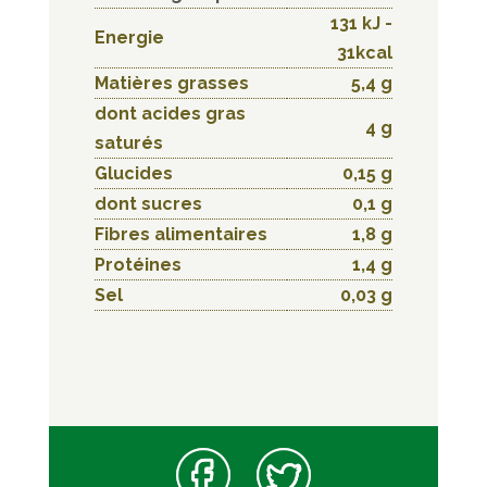
131 kJ -
Energie
31kcal
Matières grasses
5,4 g
dont acides gras
4 g
saturés
Glucides
0,15 g
dont sucres
0,1 g
Fibres alimentaires
1,8 g
Protéines
1,4 g
Sel
0,03 g