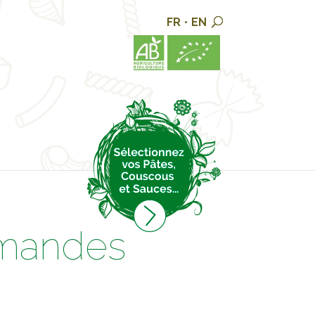
FR
•
EN
rmandes