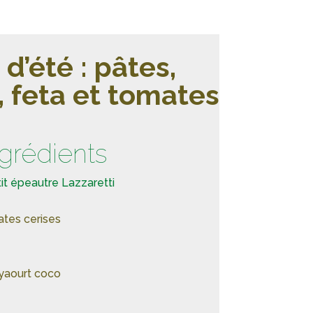
d’été : pâtes,
, feta et tomates
ngrédients
it épeautre Lazzaretti
ates cerises
 yaourt coco