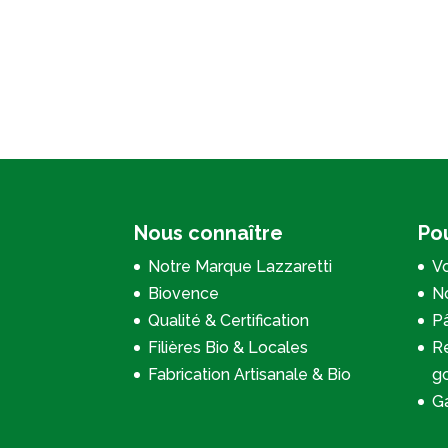
Nous connaître
Pou
Notre Marque Lazzaretti
Vo
Biovence
No
Qualité & Certification
P
Filières Bio & Locales
Re
Fabrication Artisanale & Bio
g
Ga