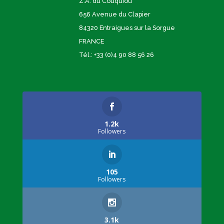
Z.A. du Couquiou
656 Avenue du Clapier
84320 Entraigues sur la Sorgue
FRANCE
Tél.: +33 (0)4 90 88 56 26
1.2k
Followers
105
Followers
3.1k