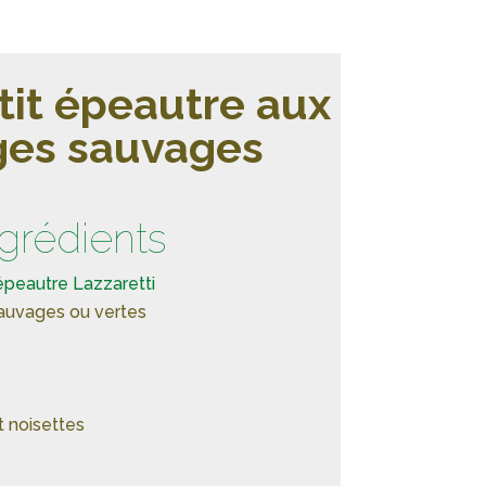
it épeautre aux
ges sauvages
ngrédients
épeautre Lazzaretti
auvages ou vertes
 noisettes