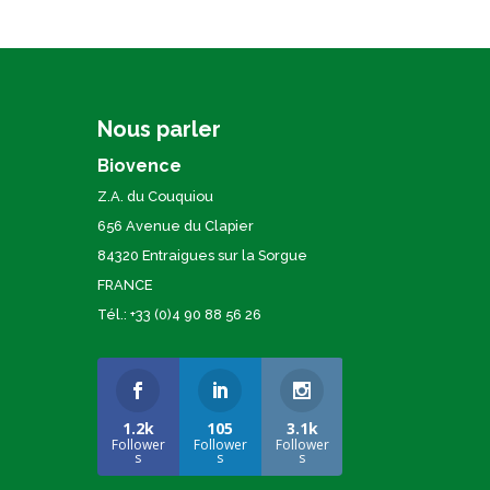
Nous parler
Biovence
Z.A. du Couquiou
656 Avenue du Clapier
84320 Entraigues sur la Sorgue
FRANCE
Tél.: +33 (0)4 90 88 56 26
1.2k
105
3.1k
Follower
Follower
Follower
s
s
s