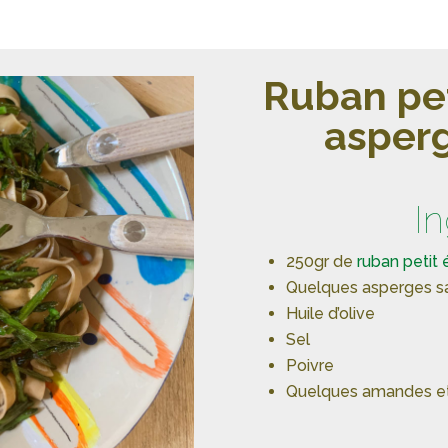
Ruban pet
asper
I
250gr de
ruban petit 
Quelques asperges s
Huile d’olive
Sel
Poivre
Quelques amandes et