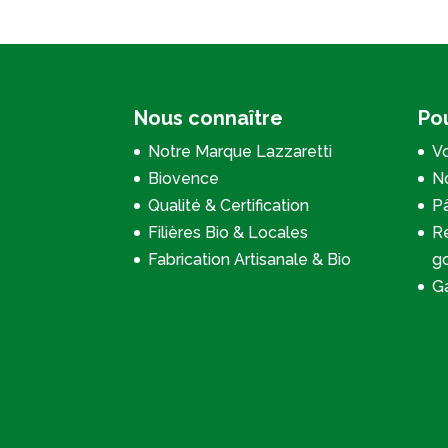
Nous connaître
Pou
Notre Marque Lazzaretti
Vo
Biovence
No
Qualité & Certification
P
Filières Bio & Locales
Re
Fabrication Artisanale & Bio
g
Ga