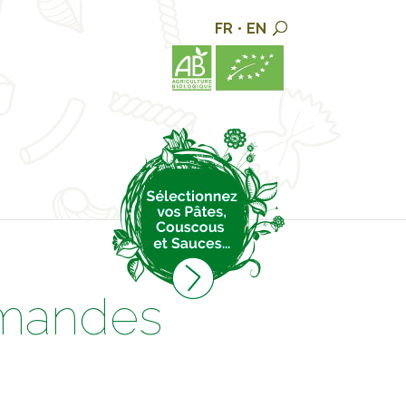
FR
•
EN
rmandes