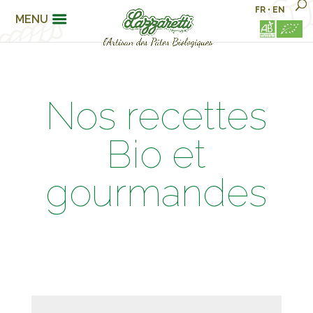
FR
•
EN
MENU
Nos recettes
Bio et
gourmandes