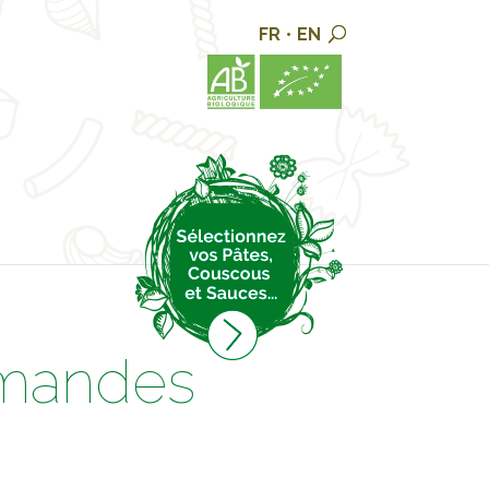
FR
•
EN
rmandes