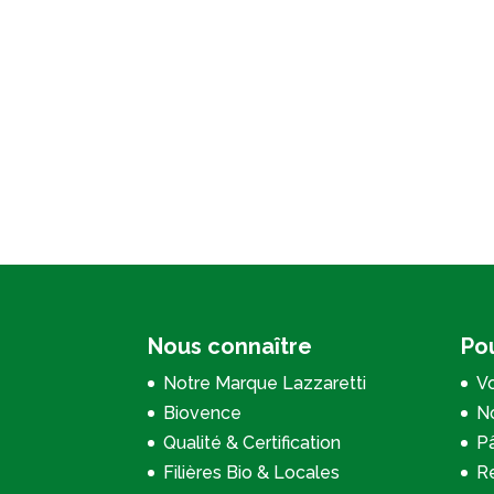
Nous connaître
Pou
Notre Marque Lazzaretti
Vo
Biovence
No
Qualité & Certification
P
Filières Bio & Locales
Re