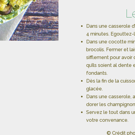
L
Dans une casserole d’e
4 minutes. Egouttez-l
Dans une cocotte min
brocolis. Fermer et lai
sifflement pour avoir
qu’ils soient al dente
fondants.
Dès la fin de la cuiss
glacée.
Dans une casserole, ave
dorer les champignon
Servez le tout dans un
votre convenance.
© Crédit pho