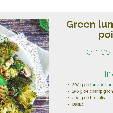
Green lun
po
Temps 
I
200 g de
torsades poi
150 g de champignons 
200 g de brocolis
Basilic