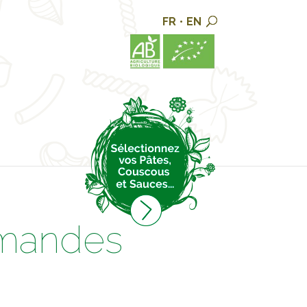
FR
•
EN
rmandes