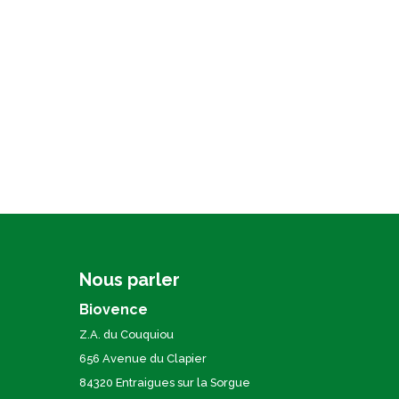
Nous parler
Biovence
Z.A. du Couquiou
656 Avenue du Clapier
84320 Entraigues sur la Sorgue