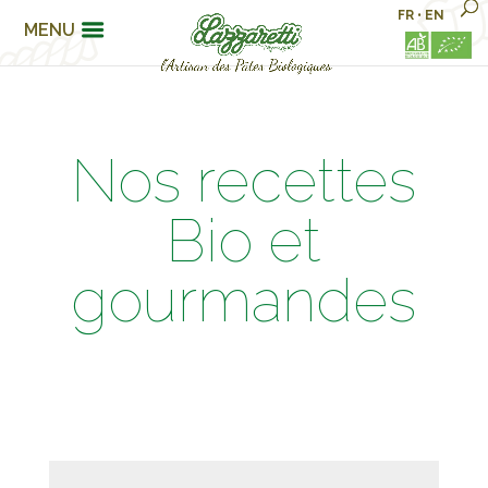
FR
•
EN
MENU
Nos recettes
Bio et
gourmandes