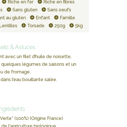
Riche en fer
Riche en fibres
es
Sans gluten
Sans oeufs
nt au gluten
Enfant
Famille
Lentilles
Torsade
250g
5kg
eils & Astuces :
 avec un filet d’huile de noisette,
ec quelques légumes de saisons et un
u de fromage.
 dans l’eau bouillante salée.
Ingrédients :
 Verte* (100%) (Origine France)
 de l'agriculture biologique.