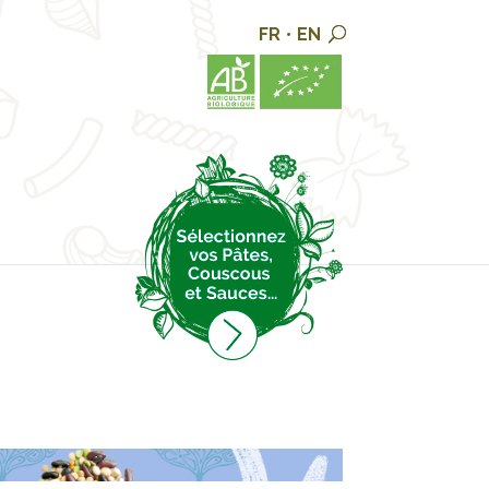
FR
•
EN