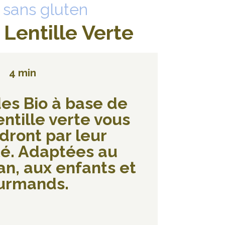
 sans gluten
Lentille Verte
4 min
es Bio à base de
entille verte vous
dront par leur
té. Adaptées au
n, aux enfants et
urmands.