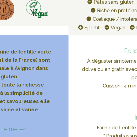
Pâtes sans gluten
Riche en protéin
Cœliaque / intoléra
Sportif
Vegan
Cons
rine de lentille verte
st de la France) sont
À déguster simplement
nale à Avignon dans
d’olive ou en gratin av
 gluten.
pe
toute la richesse
Cuisson : 4 min
à la simplicité de
 et savoureuses elle
saine et variée.
Farine de Lentille
ire métier :
* Produits issus