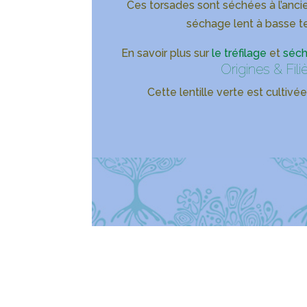
Ces torsades sont séchées à l’anc
séchage lent à basse t
En savoir plus sur
le tréfilage
et
séch
Origines & Filiè
Cette lentille verte est cultivé