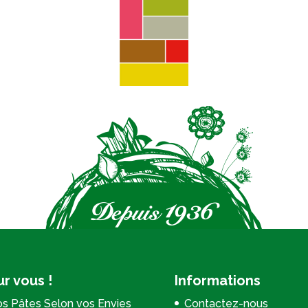
r vous !
Informations
s Pâtes Selon vos Envies
Contactez-nous