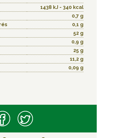
1438 kJ - 340 kcal
0,7 g
rés
0,1 g
52 g
0,9 g
25 g
11,2 g
0,09 g