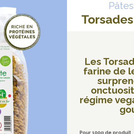
Pâtes
Torsades 
Les Torsad
farine de l
surpren
onctuosi
régime vega
go
Pour 100g de produit