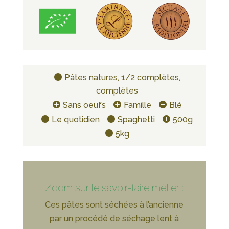
Pâtes natures, 1/2 complètes,
complètes
Sans oeufs
Famille
Blé
Le quotidien
Spaghetti
500g
5kg
Zoom sur le savoir-faire métier :
Ces pâtes sont séchées à l’ancienne
par un procédé de séchage lent à