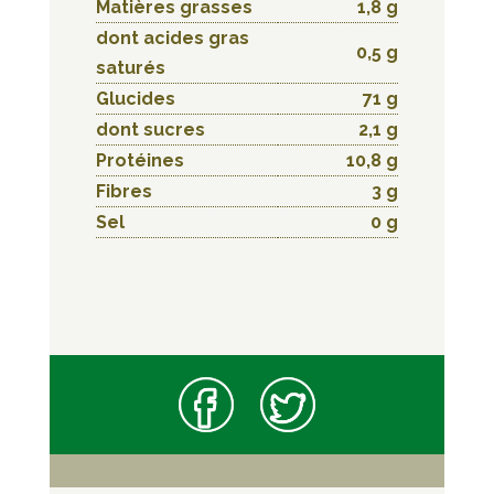
Matières grasses
1,8 g
dont acides gras
0,5 g
saturés
Glucides
71 g
dont sucres
2,1 g
Protéines
10,8 g
Fibres
3 g
Sel
0 g