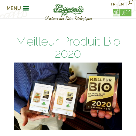
FR
•
EN
MENU
Meilleur Produit Bio
2020