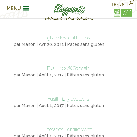
FR
•
EN
MENU
Tagliatelles lentille corail
par
Manon
|
Avr 20, 2021
|
Pâtes sans gluten
Fusilli 100% Sarrasin
par
Manon
|
Août 1, 2017
|
Pâtes sans gluten
Fusilli riz 3 couleurs
par
Manon
|
Août 1, 2017
|
Pâtes sans gluten
Torsades Lentille Verte
par
Manon
|
Août 1, 2017
|
Pâtes sans gluten