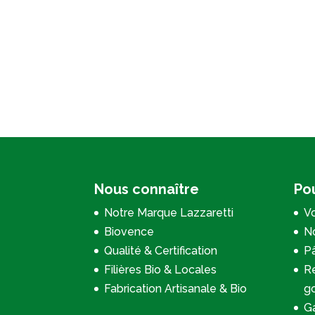
Nous connaître
Pou
Notre Marque Lazzaretti
Vo
Biovence
No
Qualité & Certification
P
Filières Bio & Locales
Re
Fabrication Artisanale & Bio
g
Ga