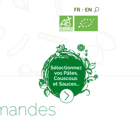
FR
•
EN
rmandes