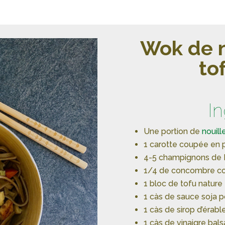
Wok de n
to
I
Une portion de
nouill
1 carotte coupée en p
4-5 champignons de 
1/4 de concombre c
1 bloc de tofu nature
1 càs de sauce soja p
1 càs de sirop d’érabl
1 càs de vinaigre bal