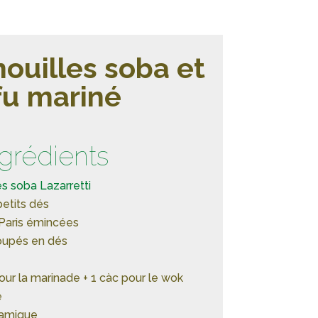
ouilles soba et
fu mariné
ngrédients
es soba Lazarretti
etits dés
Paris émincées
oupés en dés
our la marinade + 1 càc pour le wok
e
samique