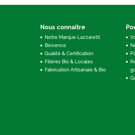
Nous connaître
Pou
Notre Marque Lazzaretti
Vo
Biovence
No
Qualité & Certification
P
Filières Bio & Locales
Re
Fabrication Artisanale & Bio
g
Ga