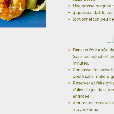
Une grosse poignée d
4 gousses d’ail, le zes
(optionnel : un peu 
L
Dans un four à 180 deg
(sans les éplucher) ave
minutes.
Concasser les noisett
poêle sans matière gr
Réserver et faire grill
d’olive, le jus du citro
émincée.
Ajouter les tomates s
moyen/doux