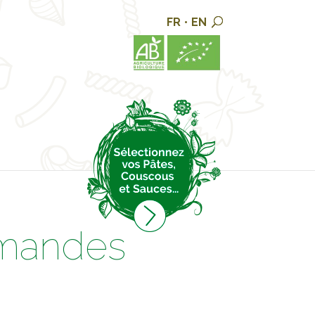
FR
•
EN
rmandes