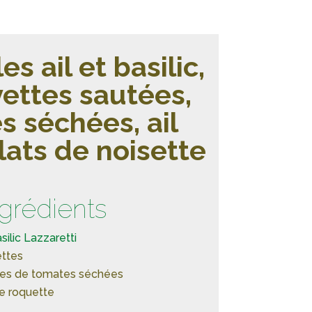
es ail et basilic,
vettes sautées,
s séchées, ail
clats de noisette
ngrédients
silic Lazzaretti
ettes
lles de tomates séchées
e roquette