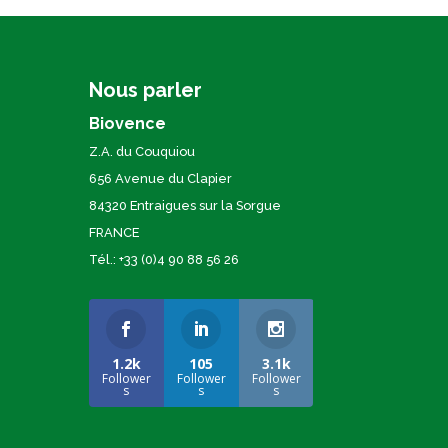
Nous parler
Biovence
Z.A. du Couquiou
656 Avenue du Clapier
84320 Entraigues sur la Sorgue
FRANCE
Tél.: +33 (0)4 90 88 56 26
1.2k
105
3.1k
Follower
Follower
Follower
s
s
s