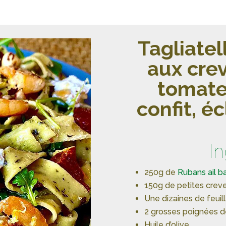
Tagliatell
aux cre
tomate
confit, é
I
250g de
Rubans ail ba
150g de petites crev
Une dizaines de feui
2 grosses poignées d
Huile d’olive