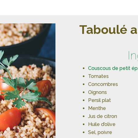
Taboulé a
I
Couscous de petit ép
Tomates
Concombres
Oignons
Persil plat
Menthe
Jus de citron
Huile d’olive
Sel, poivre