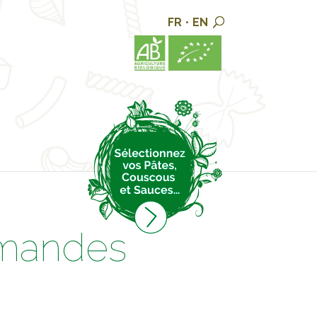
FR
•
EN
rmandes