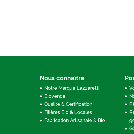
Nous connaître
Pou
Notre Marque Lazzaretti
Vo
Biovence
No
Qualité & Certification
P
Filières Bio & Locales
Re
Fabrication Artisanale & Bio
g
Ga