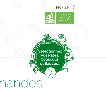
FR
•
EN
rmandes