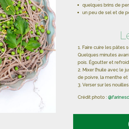
quelques brins de pers
un peu de sel et de p
L
Faire cuire les pâtes 
Quelques minutes avant l
pois. Égoutter et refroidi
Mixer l’huile avec le j
de poivre, la menthe et l
Verser sur les nouille
Crédit photo :
@farinesd