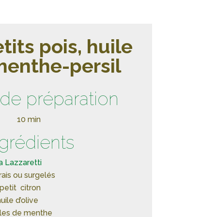
tits pois, huile
menthe-persil
de préparation
10 min
ngrédients
a Lazzaretti
rais ou surgelés
 petit citron
uile d’olive
lles de menthe