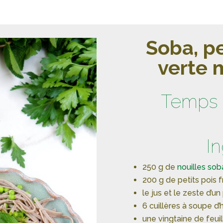
Soba, pe
verte 
Temps 
I
250 g de
nouilles sob
200 g de petits pois f
le jus et le zeste d’un
6 cuillères à soupe d’h
une vingtaine de feui