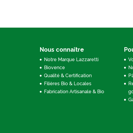
Nous connaître
Pou
Notre Marque Lazzaretti
Vo
Biovence
No
Qualité & Certification
P
Filières Bio & Locales
Re
Fabrication Artisanale & Bio
g
Ga