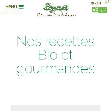
FR
•
EN
MENU
Nos recettes
Bio et
gourmandes