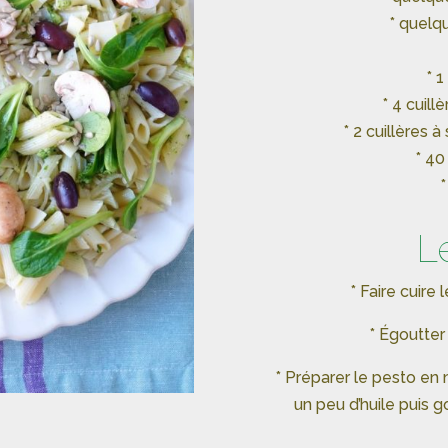
* quelq
* 
* 4 cuill
* 2 cuillères 
* 40
*
L
* Faire cuire
* Égoutter 
* Préparer le pesto en m
un peu d’huile puis g