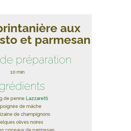
printanière aux
sto et parmesan
de préparation
10 min
ngrédients
 g de penne
Lazzaretti
1 poignée de mâche
dizaine de champignons
uelques olives noires
ues copeaux de parmesan