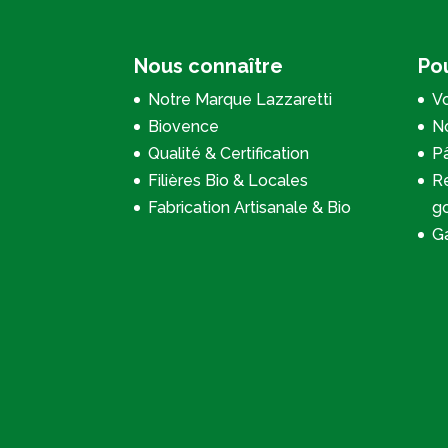
Nous connaître
Pou
Notre Marque Lazzaretti
Vo
Biovence
No
Qualité & Certification
P
Filières Bio & Locales
Re
Fabrication Artisanale & Bio
g
Ga