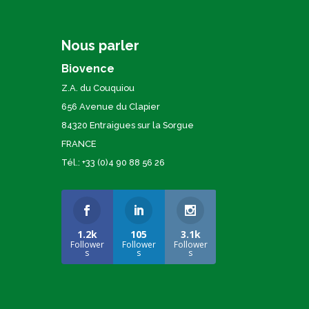
Nous parler
Biovence
Z.A. du Couquiou
656 Avenue du Clapier
84320 Entraigues sur la Sorgue
FRANCE
Tél.: +33 (0)4 90 88 56 26
1.2k
105
3.1k
Follower
Follower
Follower
s
s
s