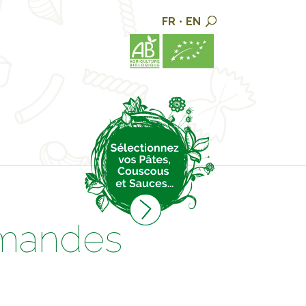
FR
•
EN
rmandes