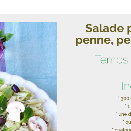
Salade 
penne, pe
Temps 
I
* 300
* 
* une 
* q
* quelq