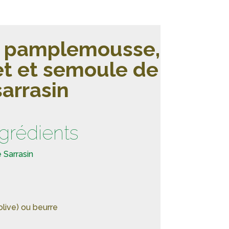
e pamplemousse,
t et semoule de
sarrasin
ngrédients
 Sarrasin
live) ou beurre