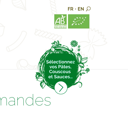
FR
•
EN
rmandes