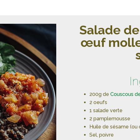
Salade d
œuf molle
I
200g de
Couscous de
2 oeufs
1 salade verte
2 pamplemousse
Huile de sésame (ou o
Sel, poivre