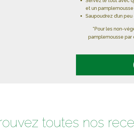
Servez le tout avec q
et un pamplemousse 
Saupoudrez d’un peu d
*Pour les non-vég
pamplemousse par 
rouvez toutes nos rece