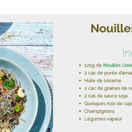
Nouill
I
125g de
Nouilles Udo
2 càc de purée d’am
Huile de sésame
2 càc de graines de 
2 càs de sauce soja
Quelques noix de caj
Champignons
Légumes vapeur