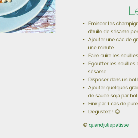
L
Emincer les champigno
d’huile de sésame pe
Ajouter une càc de g
une minute.
Faire cuire les nouill
Egoutter les nouilles 
sésame.
Disposer dans un bol 
Ajouter quelques grai
de sauce soja par bol
Finir par 1 càs de pu
Dégustez ! 😊
©
quandjuliepatisse