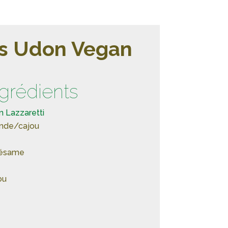
es Udon Vegan
ngrédients
n Lazzaretti
ande/cajou
sésame
ou