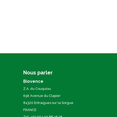
Nous parler
Biovence
Z.A. du Couquiou
656 Avenue du Clapier
84320 Entraigues sur la Sorgue
FRANCE
Tél.: +33 (0)4 90 88 56 26