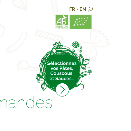
FR
•
EN
rmandes