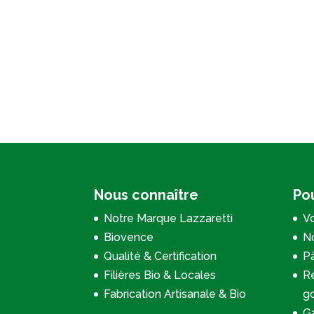
Nous connaître
Pou
Notre Marque Lazzaretti
Vo
Biovence
No
Qualité & Certification
P
Filières Bio & Locales
Re
Fabrication Artisanale & Bio
g
Ga