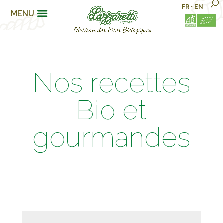
FR
•
EN
MENU
Nos recettes
Bio et
gourmandes