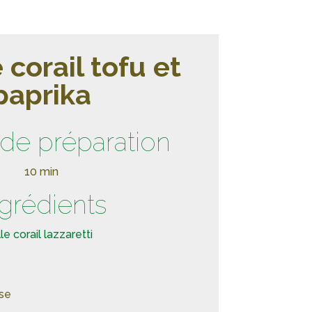
 corail tofu et
paprika
de préparation
10 min
ngrédients
le corail lazzaretti
se