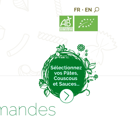
FR
•
EN
rmandes