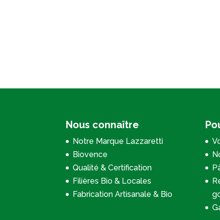
Nous connaître
Pou
Notre Marque Lazzaretti
Vo
Biovence
No
Qualité & Certification
P
Filières Bio & Locales
Re
Fabrication Artisanale & Bio
g
Ga