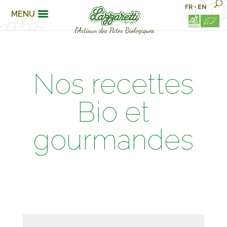
FR
•
EN
MENU
Nos recettes
Bio et
gourmandes