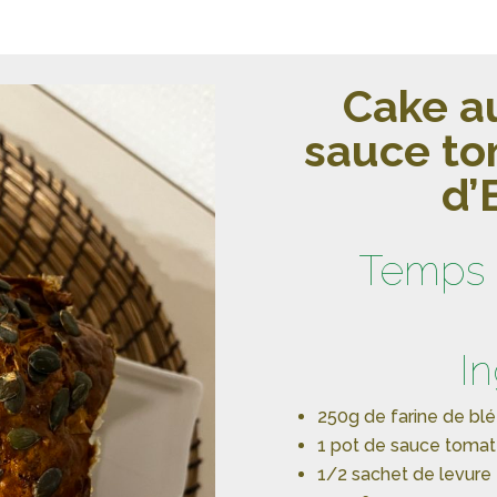
Cake au
sauce to
d’
Temps 
I
250g de farine de bl
1 pot de sauce toma
1/2 sachet de levure