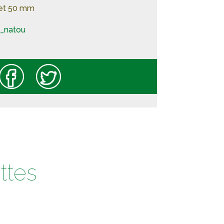
 et 50 mm
_natou
ttes