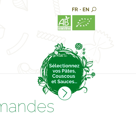
FR
•
EN
rmandes