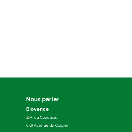
Nous parler
Biovence
Z.A. du Couquiou
656 Avenue du Clapier