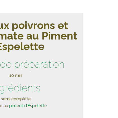
x poivrons et
mate au Piment
Espelette
de préparation
10 min
ngrédients
é semi complète
te au
piment d’Espelette