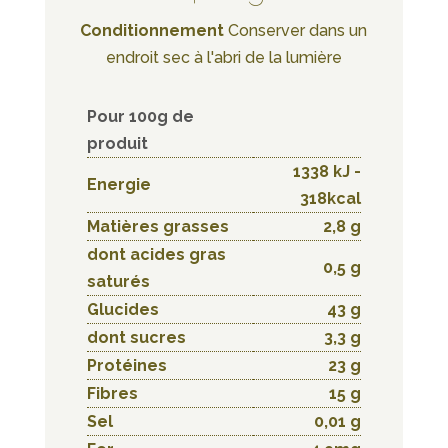
Conditionnement
Conserver dans un
endroit sec à l'abri de la lumière
Pour 100g de
produit
1338 kJ -
Energie
318kcal
Matières grasses
2,8 g
dont acides gras
0,5 g
saturés
Glucides
43 g
dont sucres
3,3 g
Protéines
23 g
Fibres
15 g
Sel
0,01 g