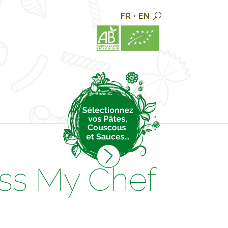
FR
•
EN
iss My Chef