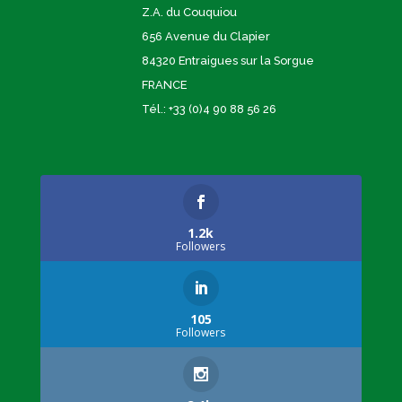
Z.A. du Couquiou
656 Avenue du Clapier
84320 Entraigues sur la Sorgue
FRANCE
Tél.: +33 (0)4 90 88 56 26
1.2k
Followers
105
Followers