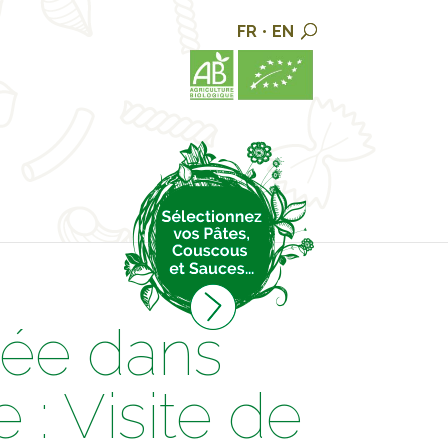
FR
•
EN
iée dans
 : Visite de