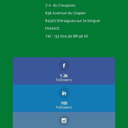
Z.A. du Couquiou
656 Avenue du Clapier
84320 Entraigues sur la Sorgue
FRANCE
Tél.: +33 (0)4 90 88 56 26
1.2k
Followers
105
Followers