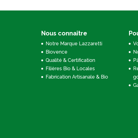
Nous connaître
Pou
Notre Marque Lazzaretti
Vo
Biovence
No
Qualité & Certification
P
Filières Bio & Locales
Re
Fabrication Artisanale & Bio
g
Ga