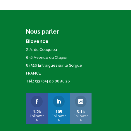
Nous parler
Biovence
Z.A. du Couquiou
656 Avenue du Clapier
84320 Entraigues sur la Sorgue
FRANCE
Tél.: +33 (0)4 90 88 56 26
1.2k
105
3.1k
Follower
Follower
Follower
s
s
s