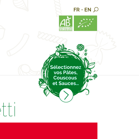
FR
•
EN
ti