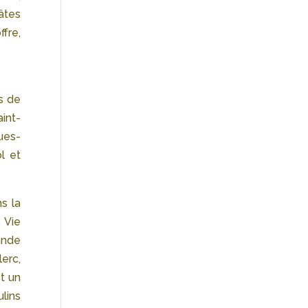
pâtes
ffre,
is de
int-
ues-
l et
s la
 Vie
ande
erc,
st un
lins