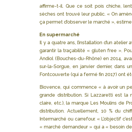
affirme-t-il. Que ce soit pois chiche, len
sèches ont trouvé leur public. « On amène 
ça permet d’observer le marché », estime
En supermarché
Il y a quatre ans, l’installation d’un atel
garantir la traçabilité « gluten free ». 
Andiol (Bouches-du-Rhône) en 2014, avant 
sur-la-Sorgue, en janvier dernier, dans 
Fontcouverte (qui a fermé fin 2017) ont ét
Biovence, qui commence « à avoir un peu
grande distribution. Si Lazzaretti est l
claire, etc.), la marque Les Moulins de P
distribution. Actuellement, 10 % du chi
Intermarché ou carrefour. « L’objectif c’es
« marché demandeur » qui a « besoin de 