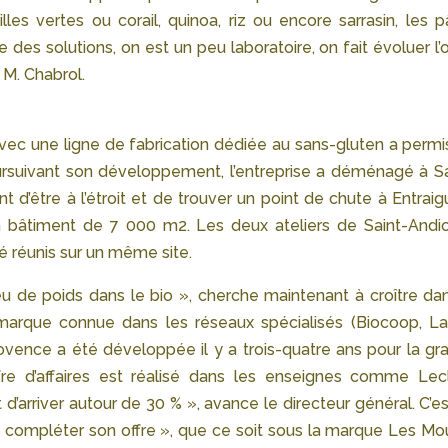
tilles vertes ou corail, quinoa, riz ou encore sarrasin, les 
des solutions, on est un peu laboratoire, on fait évoluer l’o
 M. Chabrol.
ier avec une ligne de fabrication dédiée au sans-gluten a perm
Poursuivant son développement, l’entreprise a déménagé à Sa
d’être à l’étroit et de trouver un point de chute à Entraig
un bâtiment de 7 000 m2. Les deux ateliers de Saint-Andio
é réunis sur un même site.
 de poids dans le bio », cherche maintenant à croître dan
a marque connue dans les réseaux spécialisés (Biocoop, La
rovence a été développée il y a trois-quatre ans pour la gr
ffre d’affaires est réalisé dans les enseignes comme Lecl
t d’arriver autour de 30 % », avance le directeur général. C’e
compléter son offre », que ce soit sous la marque Les Mou