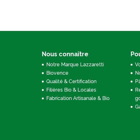
Nous connaître
Pou
Notre Marque Lazzaretti
Vo
Biovence
No
Qualité & Certification
P
Filières Bio & Locales
Re
Fabrication Artisanale & Bio
g
Ga