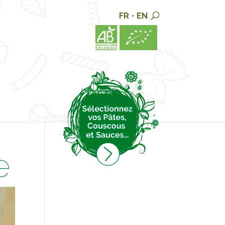
FR
•
EN
e