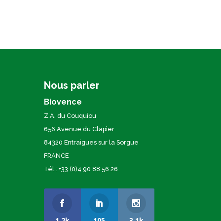
Nous parler
Biovence
Z.A. du Couquiou
656 Avenue du Clapier
84320 Entraigues sur la Sorgue
FRANCE
Tél.: +33 (0)4 90 88 56 26
1.2k
105
3.1k