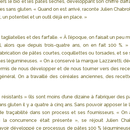
rs le bio et les pâtes sèches, développant son chiffre d’aff
s sans gluten. « Quand on est arrivé, raconte Julien Chabrol,
, un potentiel et un outil déjà en place. »
 tagliatelles et des farfalle. « À l’époque, on faisait un peu 
, alors que depuis trois-quatre ans, on en fait 100 %. »
abrication de pâtes courtes, coquillettes ou torsades, et se
es légumineuses. « On a conservé la marque Lazzaretti, dé
permis de nous développer et de nous tourner vers des rece
r général. On a travaillé des céréales anciennes, des recett
s résistants » (ils sont moins d’une dizaine à fabriquer des 
ans gluten il y a quatre à cinq ans. Sans pouvoir apposer le
e traçabilité dans son process et ses fournisseurs. « On 
a concurrence était présente », se réjouit Julien Chab
à avoir développé ce processus de pâtes 100 % légumineuse