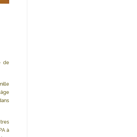
e de
ille
 âge
 dans
tres
PA à