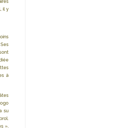
aires
 il y
moins
 Ses
 sont
diée
ttes
es à
pâtes
 logo
a su
rol.
s »,