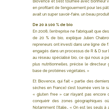
Biovence et s’est tournée avec bonheur ve
en profitant de l’engouement pour les pâte
avait un super savoir-faire, un beau produit
De 20 à 100 % de bio
En 2008, l’entreprise ne fabriquait que des
de 20 % de bio, explique Julien Chabrol
repreneurs ont investi dans une ligne de f
engagés dans un processus de R & D sur l
au réseau spécialisé bio, ce qui nous a 
plus nutritionnelles, précise le directeu
base de protéines végétales. »
Et Biovence, qui fait « partie des dernier
sèches en France) s’est tournée vers le s
« gluten free » car n’ayant pas encore d
conquérir des zones géographiques où l
Notamment l’Italie… « On est les seuls 