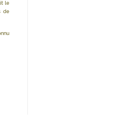
t le
s de
onnu